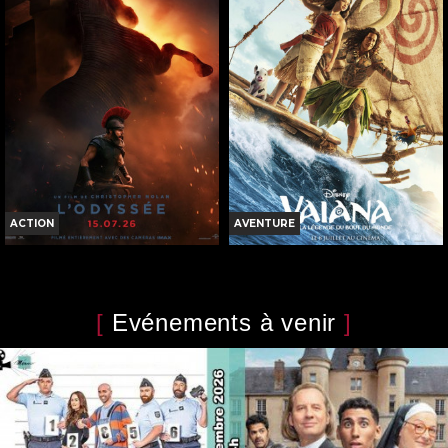
Horaires et Infos
Horaires et Infos
Bande-annonce
Bande-annonce
Réservation
Réservation
TOUT PUBLIC
TOUT PUBLIC
VF
VF
ACTION
AVENTURE
L'ODYSSÉE
VAIANA, LA LÉGENDE DU BOUT
DU MONDE
Horaires et Infos
Horaires et Infos
[
Evénements à venir
]
Bande-annonce
Bande-annonce
Réservation
Réservation
INT. -12ans
TOUT PUBLIC