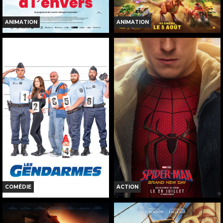
ANIMATION
ANIMATION
LE MONDE À L'ENVERS
LA PAT' PATROUILLE : LE FILM
MISSION DINO
Horaires et Infos
Horaires et Infos
Bande-annonce
Bande-annonce
Réservation
Réservation
TOUT PUBLIC
TOUT PUBLIC
VF
VF
COMÉDIE
ACTION
LES GENDARMES
SPIDER-MAN: BRAND NEW DAY