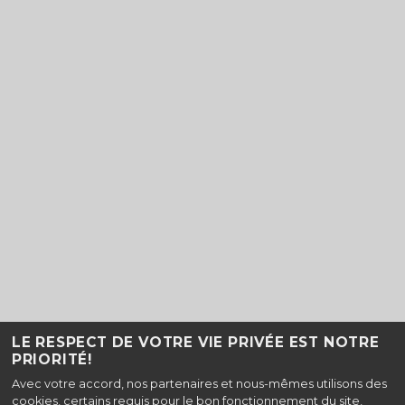
LE RESPECT DE VOTRE VIE PRIVÉE EST NOTRE
PRIORITÉ!
Haut de page
Avec votre accord, nos partenaires et nous-mêmes utilisons des
cookies, certains requis pour le bon fonctionnement du site,