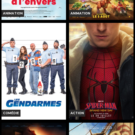
ANIMATION
ANIMATION
LE MONDE À L'ENVERS
LA PAT' PATROUILLE : LE FILM
MISSION DINO
Horaires et Infos
Horaires et Infos
Bande-annonce
Bande-annonce
Réservation
Réservation
TOUT PUBLIC
TOUT PUBLIC
VF
VF
COMÉDIE
ACTION
LES GENDARMES
SPIDER-MAN: BRAND NEW DAY