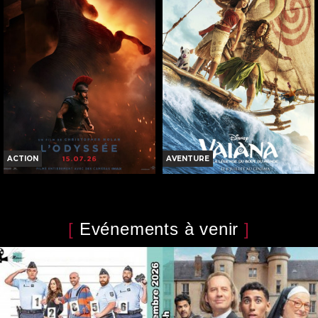
Horaires et Infos
Horaires et Infos
Bande-annonce
Bande-annonce
Réservation
Réservation
TOUT PUBLIC
TOUT PUBLIC
VF
VF
ACTION
AVENTURE
L'ODYSSÉE
VAIANA, LA LÉGENDE DU BOUT
DU MONDE
Horaires et Infos
Horaires et Infos
[
Evénements à venir
]
Bande-annonce
Bande-annonce
Réservation
Réservation
INT. -12ans
TOUT PUBLIC