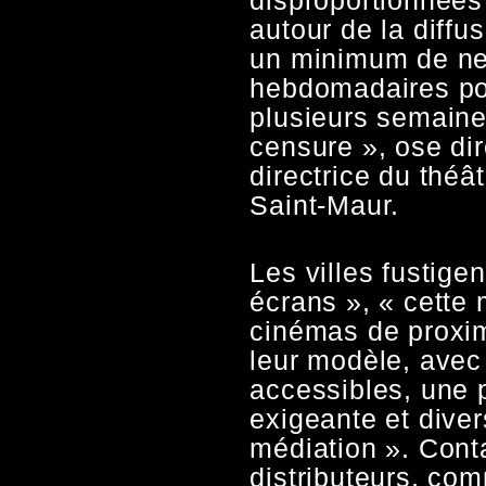
autour de la diffu
un minimum de ne
hebdomadaires pou
plusieurs semaine
censure », ose dir
directrice du théâ
Saint-Maur.
Les villes fustige
écrans », « cette
cinémas de proxim
leur modèle, avec 
accessibles, une
exigeante et diver
médiation ». Cont
distributeurs, co