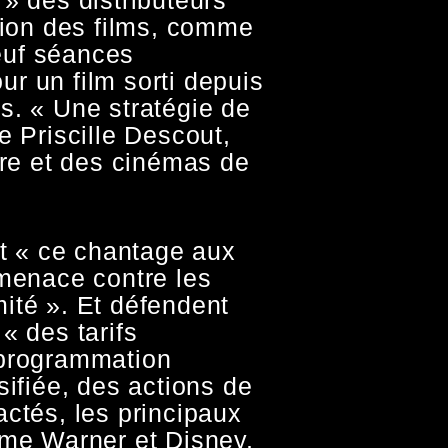
sion des films, comme
uf séances
r un film sorti depuis
s. « Une stratégie de
e Priscille Descout,
tre et des cinémas de
nt « ce chantage aux
 menace contre les
ité ». Et défendent
« des tarifs
 programmation
sifiée, des actions de
actés, les principaux
mme Warner et Disney,