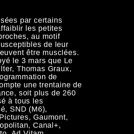
isées par certains
faiblir les petites
proches, au motif
susceptibles de leur
peuvent être musclées.
yé le 3 mars que Le
lter, Thomas Graux,
rogrammation de
ompte une trentaine de
nce, soit plus de 260
é à tous les
thé, SND (M6),
Pictures, Gaumont,
opolitan, Canal+,
o, Ad Vitam,