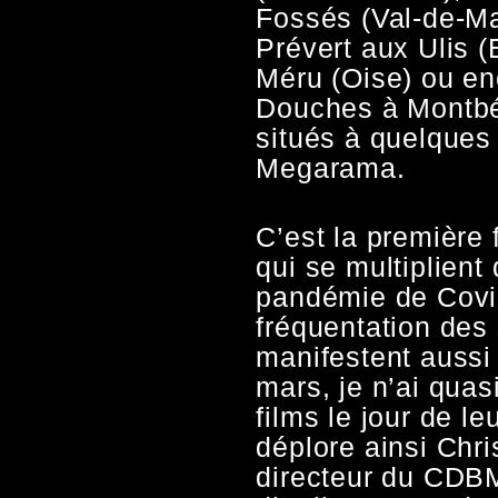
Fossés (Val-de-Ma
Prévert aux Ulis 
Méru (Oise) ou en
Douches à Montbél
situés à quelques
Megarama.
C’est la première 
qui se multiplient 
pandémie de Covid
fréquentation des
manifestent aussi
mars, je n’ai qua
films le jour de le
déplore ainsi Chr
directeur du CDBM