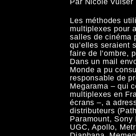
Par Nicole Vulser
Les méthodes util
multiplexes pour af
salles de cinéma 
qu’elles seraient 
faire de l’ombre, 
Dans un mail envo
Monde a pu consu
responsable de p
Megarama – qui c
multiplexes en Fra
écrans –, a adress
distributeurs (Pa
Paramount, Sony 
UGC, Apollo, Metr
Diaphana, Mement