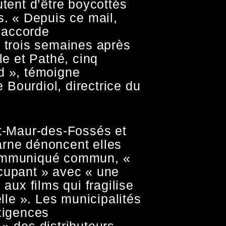
utent d’être boycottés
s. « Depuis ce mail,
 accorde
s trois semaines après
le et Pathé, cinq
d », témoigne
Bourdiol, directrice du
nt-Maur-des-Fossés et
rne dénoncent elles
ommuniqué commun, «
cupant » avec « une
 aux films qui fragilise
elle ». Les municipalités
exigences
» des distributeurs