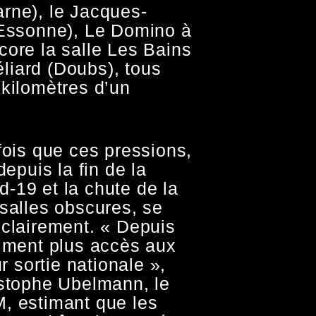
rne), le Jacques-
(Essonne), Le Domino à
core la salle Les Bains
iard (Doubs), tous
 kilomètres d’un
fois que ces pressions,
depuis la fin de la
-19 et la chute de la
 salles obscures, se
 clairement. « Depuis
siment plus accès aux
ur sortie nationale »,
istophe Ubelmann, le
, estimant que les