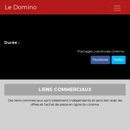
Le Domino
Durée :
Partagez vos envies cinéma :
Facebook
Twitter
LIENS COMMERCIAUX
Ces liens commerciaux sont totalement indépendants et sans lien avec les
offres et l'achat de place en ligne du cinéma.