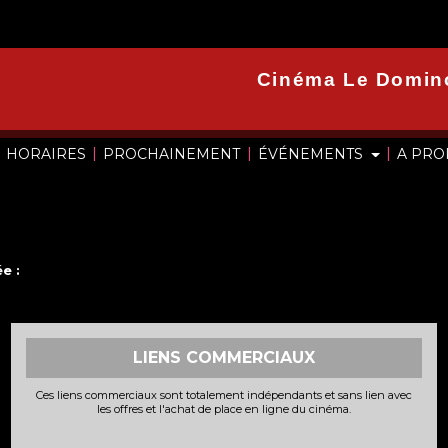
Cinéma Le Domin
|
|
|
HORAIRES
PROCHAINEMENT
ÉVÉNEMENTS
A PR
e :
LIENS COMMERCIAUX
Ces liens commerciaux sont totalement indépendants et sans lien avec
les offres et l'achat de place en ligne du cinéma.