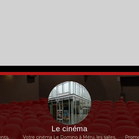
Le cinéma
nts,
Votre cinéma Le Domino à Méru, les salles,
Promot