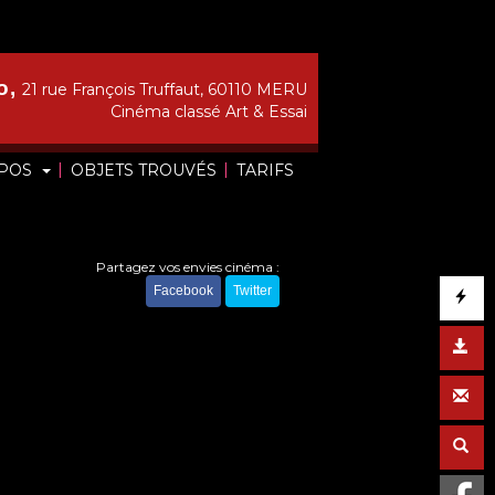
o,
21 rue François Truffaut, 60110 MERU
Cinéma classé Art & Essai
|
|
OPOS
OBJETS TROUVÉS
TARIFS
Partagez vos envies cinéma :
Facebook
Twitter