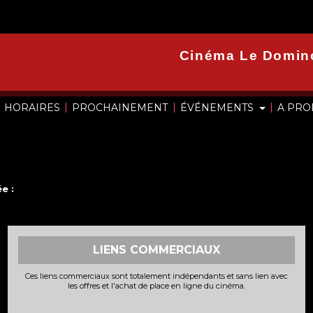
Cinéma Le Domin
|
|
|
HORAIRES
PROCHAINEMENT
ÉVÉNEMENTS
A PR
e :
LIENS COMMERCIAUX
Ces liens commerciaux sont totalement indépendants et sans lien avec
les offres et l'achat de place en ligne du cinéma.