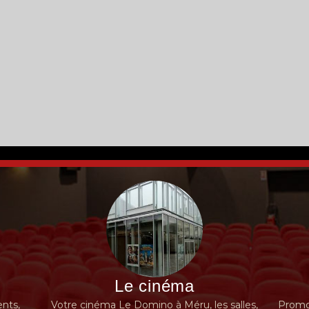
Le cinéma
nts,
Votre cinéma Le Domino à Méru, les salles,
Promot