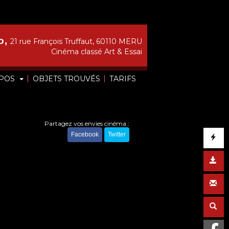
o,
21 rue François Truffaut, 60110 MERU
Cinéma classé Art & Essai
|
|
OPOS
OBJETS TROUVÉS
TARIFS
Partagez vos envies cinéma :
Facebook
Twitter