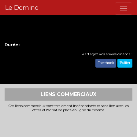
Le Domino
Durée :
Partagez vos envies cinéma :
Facebook
Twitter
LIENS COMMERCIAUX
Ces liens commerciaux sont totalement indépendants et sans lien avec les
offres et l'achat de place en ligne du cinéma.