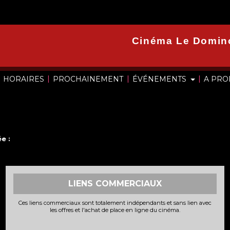
Cinéma Le Domin
|
|
|
HORAIRES
PROCHAINEMENT
ÉVÉNEMENTS
A PR
e :
LIENS COMMERCIAUX
Ces liens commerciaux sont totalement indépendants et sans lien avec
les offres et l'achat de place en ligne du cinéma.