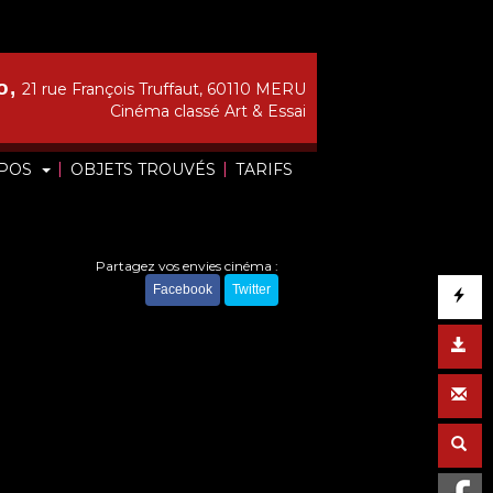
o,
21 rue François Truffaut, 60110 MERU
Cinéma classé Art & Essai
|
|
OPOS
OBJETS TROUVÉS
TARIFS
Partagez vos envies cinéma :
Facebook
Twitter