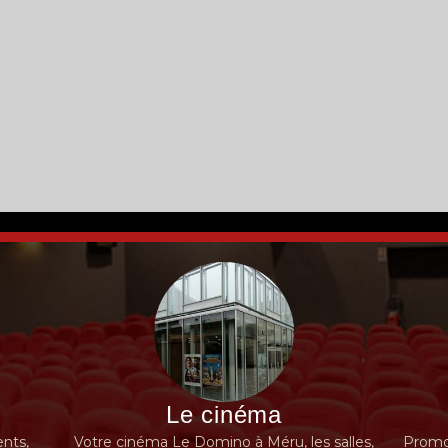
Le cinéma
nts,
Votre cinéma Le Domino à Méru, les salles,
Promot