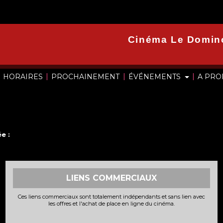
Cinéma Le Domin
|
|
|
HORAIRES
PROCHAINEMENT
ÉVÉNEMENTS
A PR
e :
LIENS COMMERCIAUX
Ces liens commerciaux sont totalement indépendants et sans lien avec
les offres et l'achat de place en ligne du cinéma.