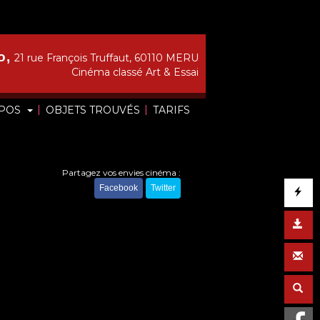
o,
21 rue François Truffaut, 60110 MERU
Cinéma classé Art & Essai
|
|
OPOS
OBJETS TROUVÉS
TARIFS
Partagez vos envies cinéma :
Facebook
Twitter