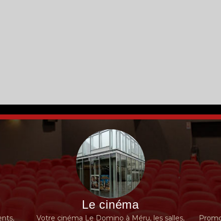
Le cinéma
nts,
Votre cinéma Le Domino à Méru, les salles,
Promot