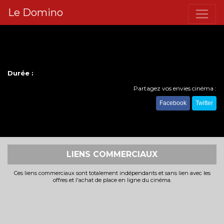
Le Domino
Durée :
Partagez vos envies cinéma :
Facebook
Twitter
LIENS COMMERCIAUX
Ces liens commerciaux sont totalement indépendants et sans lien avec les
offres et l'achat de place en ligne du cinéma.