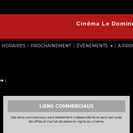
Cinéma Le Domin
|
|
|
HORAIRES
PROCHAINEMENT
ÉVÉNEMENTS
A PR
e :
LIENS COMMERCIAUX
Ces liens commerciaux sont totalement indépendants et sans lien avec
les offres et l'achat de place en ligne du cinéma.