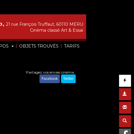
o,
21 rue François Truffaut, 60110 MERU
Cinéma classé Art & Essai
|
|
OPOS
OBJETS TROUVÉS
TARIFS
Partagez vos envies cinéma :
Facebook
Twitter