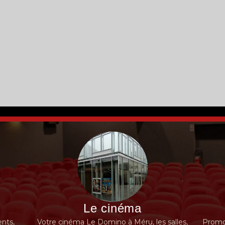
Le cinéma
nts,
Votre cinéma Le Domino à Méru, les salles,
Promot