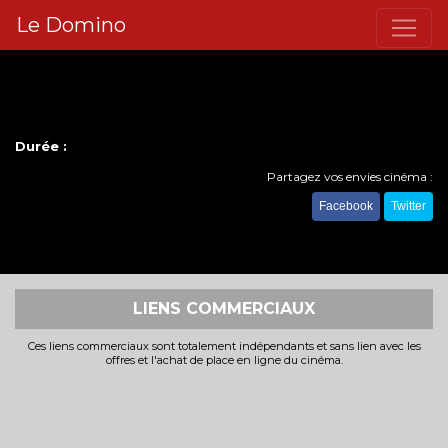
Le Domino
Durée :
Partagez vos envies cinéma :
Facebook
Twitter
LIENS COMMERCIAUX
Ces liens commerciaux sont totalement indépendants et sans lien avec les
offres et l'achat de place en ligne du cinéma.